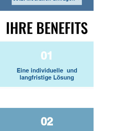
IHRE BENEFITS
IHRE BENEFITS
01
Eine individuelle und
langfristige Lösung
02