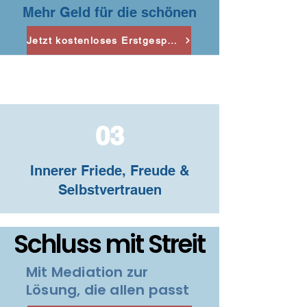
Mehr Geld für die schönen
Dinge im Leben
Jetzt kostenloses Erstgespräch vereinbaren
03
Innerer Friede, Freude
&
Selbstvertrauen
Schluss mit Streit
Schluss mit Streit
Mit Mediation zur
Lösung, die allen passt