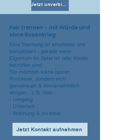
Jetzt unverbindlich Erstgespräch vereinbaren
Fair trennen - mit Würde und
ohne Rosenkrieg
Eine Trennung ist emotional und
kompliziert - gerade wenn
Eigentum im Spiel ist oder Kinder
betroffen sind.
Sie möchten keine teuren
Prozesse, sondern sich
gemeinsam & einvernehmlich
einigen - z.B. über:
- Umgang
- Unterhalt
- Wohnung & Inventar.
Jetzt Kontakt aufnehmen