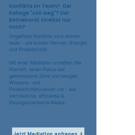
Konflikte im Team? Der
Kollege "soll weg"? Der
Betriebsrat streitet nur
noch?
Ungelöste Konflikte sind extrem
teuer - sie kosten Nerven, Energie
und Produktivität.
Mit einer Mediation schaffen Sie
Klarheit, einen Fokus auf
gemeinsame Ziele und beugen
Wissens- und
Produktivitätsverlust vor - auf
vertrauliche, effiziente &
lösungsorientierte Weise.
Jetzt Mediation anfragen